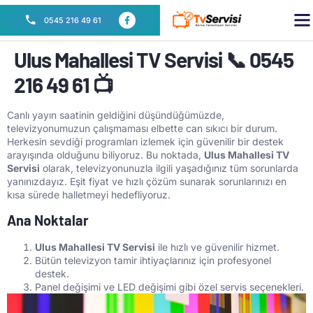
SE
0545 216 49 61
Ulus Mahallesi TV Servisi 📞 0545
216 49 61 📺
Canlı yayın saatinin geldiğini düşündüğümüzde,
televizyonumuzun çalışmaması elbette can sıkıcı bir durum.
Herkesin sevdiği programları izlemek için güvenilir bir destek
arayışında olduğunu biliyoruz. Bu noktada,
Ulus Mahallesi TV
Servisi
olarak, televizyonunuzla ilgili yaşadığınız tüm sorunlarda
yanınızdayız. Eşit fiyat ve hızlı çözüm sunarak sorunlarınızı en
kısa sürede halletmeyi hedefliyoruz.
Ana Noktalar
Ulus Mahallesi TV Servisi
ile hızlı ve güvenilir hizmet.
Bütün televizyon tamir ihtiyaçlarınız için profesyonel
destek.
Panel değişimi ve LED değişimi gibi özel servis seçenekleri.