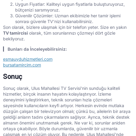
Uygun Fiyatlar: Kaliteyi uygun fiyatlarla buluşturuyoruz,
bütçenizi sarsmıyoruz.
Güvenilir Çözümler: Uzman ekibimizle her tamir işlemi
sonrası güvenle TV’nizi kullanabilirsiniz.
Son olarak, bizlere ulaşmak için bir telefon yeter. Size en yakın
TV tamircisi
olarak, tüm sorunlarınızı çözmeyi dört gözle
bekliyoruz.
Bunları da İnceleyebilirsiniz:
esmauyduhizmetleri.com
bursatamircim.com
Sonuç
Sonuç olarak, Ulus Mahallesi TV Servisi’nin sunduğu kaliteli
hizmetler, birçok insanın hayatını kolaylaştırıyor. İzleme
deneyimini iyileştirirken, teknik sorunları hızla çözmeleri
sayesinde kullanıcıların keyfi artıyor. Herkesin evinde mutlaka
düzgün çalışan bir televizyon olmalı; çünkü bu, ailelerin bir araya
geldiği anların tadını çıkarmalarını sağlıyor. Ayrıca, teknik destek
almanın önemini unutmamak gerek. Ne var ki, sorunlar aniden
ortaya çıkabiliyor. Böyle durumlarda, güvenilir bir uzmanla
çalışmak en iyi çözüm oluyor. Bu nedenle, Ulus Mahallesi’nde