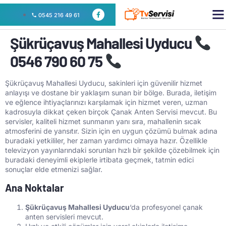
0545 216 49 61
Şükrüçavuş Mahallesi Uyducu
0546 790 60 75
Şükrüçavuş Mahallesi Uyducu, sakinleri için güvenilir hizmet
anlayışı ve dostane bir yaklaşım sunan bir bölge. Burada, iletişim
ve eğlence ihtiyaçlarınızı karşılamak için hizmet veren, uzman
kadrosuyla dikkat çeken birçok Çanak Anten Servisi mevcut. Bu
servisler, kaliteli hizmet sunmanın yanı sıra, mahallenin sıcak
atmosferini de yansıtır. Sizin için en uygun çözümü bulmak adına
buradaki yetkililer, her zaman yardımcı olmaya hazır. Özellikle
televizyon yayınlarındaki sorunları hızlı bir şekilde çözebilmek için
buradaki deneyimli ekiplerle irtibata geçmek, tatmin edici
sonuçlar elde etmenizi sağlar.
Ana Noktalar
Şükrüçavuş Mahallesi Uyducu
‘da profesyonel çanak
anten servisleri mevcut.