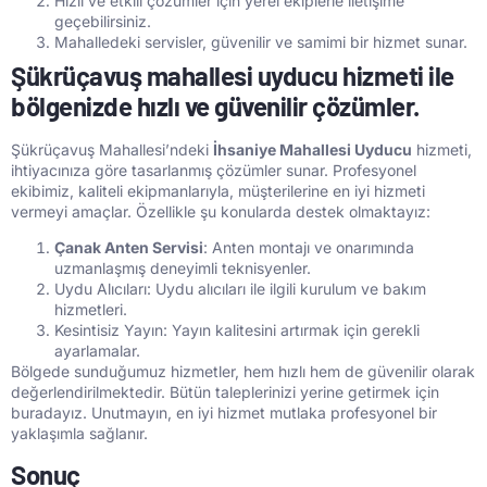
Hızlı ve etkili çözümler için yerel ekiplerle iletişime
geçebilirsiniz.
Mahalledeki servisler, güvenilir ve samimi bir hizmet sunar.
Şükrüçavuş mahallesi uyducu hizmeti ile
bölgenizde hızlı ve güvenilir çözümler.
Şükrüçavuş Mahallesi’ndeki
İhsaniye Mahallesi Uyducu
hizmeti,
ihtiyacınıza göre tasarlanmış çözümler sunar. Profesyonel
ekibimiz, kaliteli ekipmanlarıyla, müşterilerine en iyi hizmeti
vermeyi amaçlar. Özellikle şu konularda destek olmaktayız:
Çanak Anten Servisi
: Anten montajı ve onarımında
uzmanlaşmış deneyimli teknisyenler.
Uydu Alıcıları: Uydu alıcıları ile ilgili kurulum ve bakım
hizmetleri.
Kesintisiz Yayın: Yayın kalitesini artırmak için gerekli
ayarlamalar.
Bölgede sunduğumuz hizmetler, hem hızlı hem de güvenilir olarak
değerlendirilmektedir. Bütün taleplerinizi yerine getirmek için
buradayız. Unutmayın, en iyi hizmet mutlaka profesyonel bir
yaklaşımla sağlanır.
Sonuç