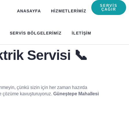
SERVIS
ÇAĞIR
ANASAYFA
HIZMETLERIMIZ
SERVIS BÖLGELERIMIZ
ILETIŞIM
trik Servisi 📞
lenmeyin, çünkü sizin için her zaman hazırda
kilde çözüme kavuşturuyoruz.
Güneştepe Mahallesi