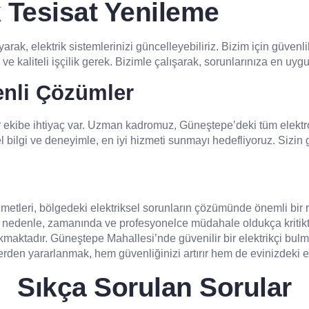
 Tesisat Yenileme
ak, elektrik sistemlerinizi güncelleyebiliriz. Bizim için güvenlik
 ve kaliteli işçilik gerek. Bizimle çalışarak, sorunlarınıza en uyg
enli Çözümler
ir ekibe ihtiyaç var. Uzman kadromuz, Güneştepe’deki tüm elektron
l bilgi ve deneyimle, en iyi hizmeti sunmayı hedefliyoruz. Sizin 
etleri, bölgedeki elektriksel sorunların çözümünde önemli bir rol
Bu nedenle, zamanında ve profesyonelce müdahale oldukça kritikti
ktadır. Güneştepe Mahallesi’nde güvenilir bir elektrikçi bulmak
n yararlanmak, hem güvenliğinizi artırır hem de evinizdeki elekt
Sıkça Sorulan Sorular