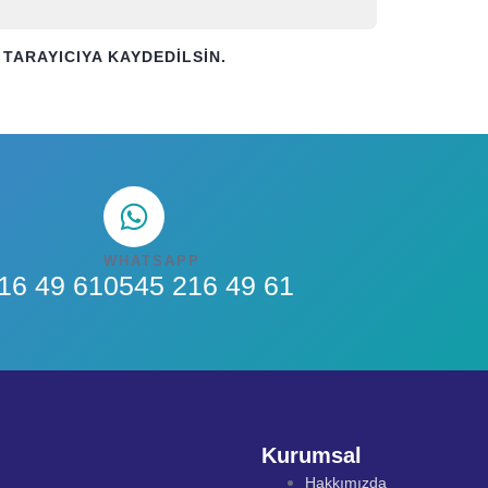
TARAYICIYA KAYDEDILSIN.
WHATSAPP
16 49 61
0545 216 49 61
Kurumsal
Hakkımızda