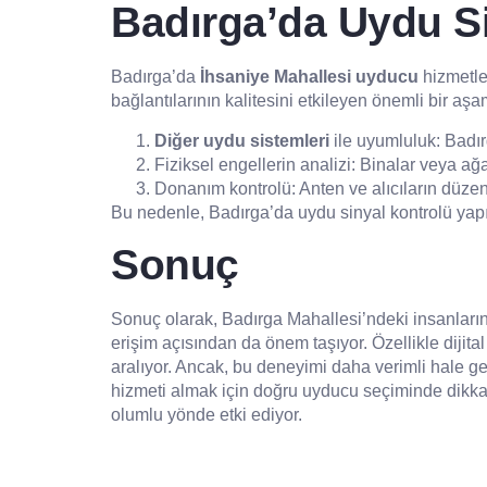
Badırga’da Uydu S
Badırga’da
İhsaniye Mahallesi uyducu
hizmetler
bağlantılarının kalitesini etkileyen önemli bir aş
Diğer uydu sistemleri
ile uyumluluk: Badır
Fiziksel engellerin analizi: Binalar veya ağa
Donanım kontrolü: Anten ve alıcıların düzenli 
Bu nedenle, Badırga’da uydu sinyal kontrolü yapı
Sonuç
Sonuç olarak, Badırga Mahallesi’ndeki insanların
erişim açısından da önem taşıyor. Özellikle dijit
aralıyor. Ancak, bu deneyimi daha verimli hale geti
hizmeti almak için doğru uyducu seçiminde dikkatl
olumlu yönde etki ediyor.