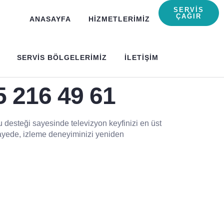
SERVIS
ÇAĞIR
ANASAYFA
HIZMETLERIMIZ
SERVIS BÖLGELERIMIZ
ILETIŞIM
5 216 49 61
 desteği sayesinde televizyon keyfinizi en üst
u sayede, izleme deneyiminizi yeniden